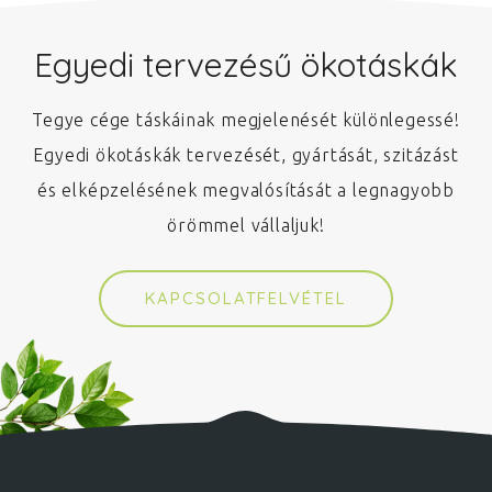
Egyedi tervezésű ökotáskák
Tegye cége táskáinak megjelenését különlegessé!
Egyedi ökotáskák tervezését, gyártását, szitázást
és elképzelésének megvalósítását a legnagyobb
örömmel vállaljuk!
KAPCSOLATFELVÉTEL