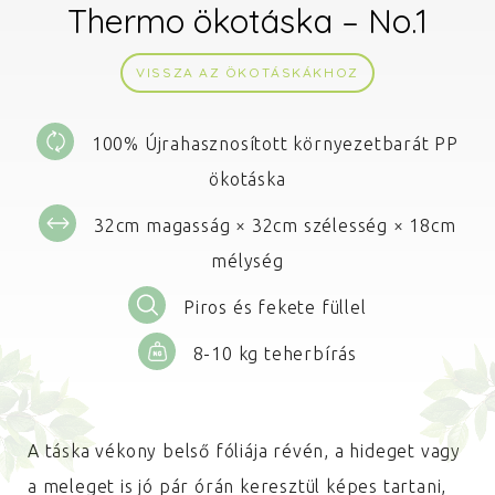
Thermo ökotáska – No.1
VISSZA AZ ÖKOTÁSKÁKHOZ
100% Újrahasznosított környezetbarát PP
ökotáska
32cm magasság × 32cm szélesség × 18cm
mélység
Piros és fekete füllel
8-10 kg teherbírás
A táska vékony belső fóliája révén, a hideget vagy
a meleget is jó pár órán keresztül képes tartani,