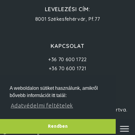
LEVELEZÉSI CÍM:
8001 Székesfehérvár, Pf.77
KAPCSOLAT
+36 70 600 1722
+36 70 600 1721
info@baratunkafold.hu
A weboldalon sütiket használunk, amikről
bővebb információt itt talál:
Adatvédelmi feltételek
© 2012 baratunkafold.hu - Minden jog fenntartva.
Rendben