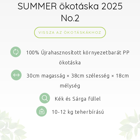
SUMMER ökotáska 2025
No.2
VISSZA AZ ÖKOTÁSKÁKHOZ
100% Újrahasznosított környezetbarát PP
ökotáska
30cm magasság × 38cm szélesség × 18cm
mélység
Kék és Sárga füllel
10-12 kg teherbírású