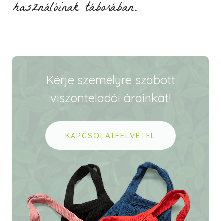
használóinak táborában.
Kérje személyre szabott
viszonteladói árainkat!
KAPCSOLATFELVÉTEL