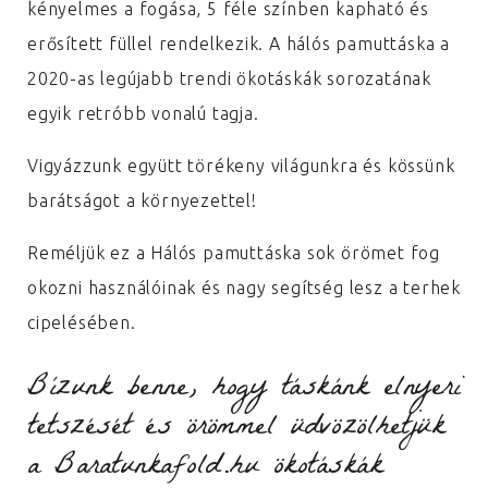
kényelmes a fogása, 5 féle színben kapható és
erősített füllel rendelkezik. A hálós pamuttáska a
2020-as legújabb trendi ökotáskák sorozatának
egyik retróbb vonalú tagja.
Vigyázzunk együtt törékeny világunkra és kössünk
barátságot a környezettel!
Reméljük ez a Hálós pamuttáska sok örömet fog
okozni használóinak és nagy segítség lesz a terhek
cipelésében.
Bízunk benne, hogy táskánk elnyeri
tetszését és örömmel üdvözölhetjük
a Baratunkafold.hu ökotáskák