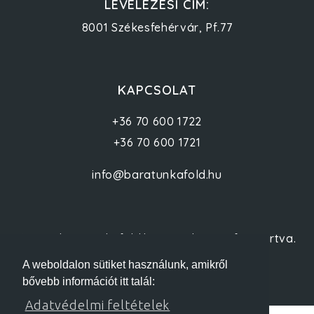
LEVELEZÉSI CÍM:
8001 Székesfehérvár, Pf.77
KAPCSOLAT
+36 70 600 1722
+36 70 600 1721
info@baratunkafold.hu
© 2012 baratunkafold.hu - Minden jog fenntartva.
A weboldalon sütiket használunk, amikről
bővebb információt itt talál:
Adatvédelmi feltételek