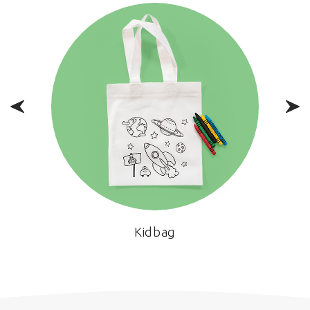
4
Kidbag