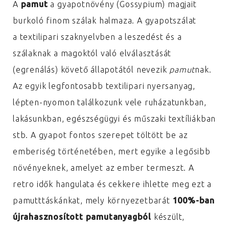
A
pamut
a gyapotnövény (Gossypium) magjait
burkoló finom szálak halmaza. A gyapotszálat
a textilipari szaknyelvben a leszedést és a
szálaknak a magoktól való elválasztását
(egrenálás) követő állapotától nevezik
pamut
nak.
Az egyik legfontosabb textilipari nyersanyag,
lépten-nyomon találkozunk vele ruházatunkban,
lakásunkban, egészségügyi és műszaki textíliákban
stb. A gyapot fontos szerepet töltött be az
emberiség történetében, mert egyike a legősibb
növényeknek, amelyet az ember termeszt. A
retro idők hangulata és cekkere ihlette meg ezt a
pamutttáskánkat, mely környezetbarát
100%-ban
újrahasznosított pamutanyagból
készült,