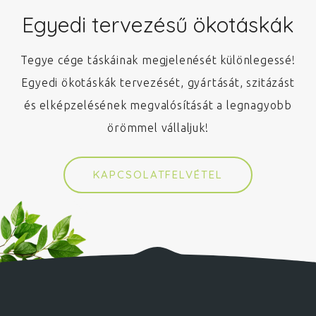
Egyedi tervezésű ökotáskák
Tegye cége táskáinak megjelenését különlegessé!
Egyedi ökotáskák tervezését, gyártását, szitázást
és elképzelésének megvalósítását a legnagyobb
örömmel vállaljuk!
KAPCSOLATFELVÉTEL