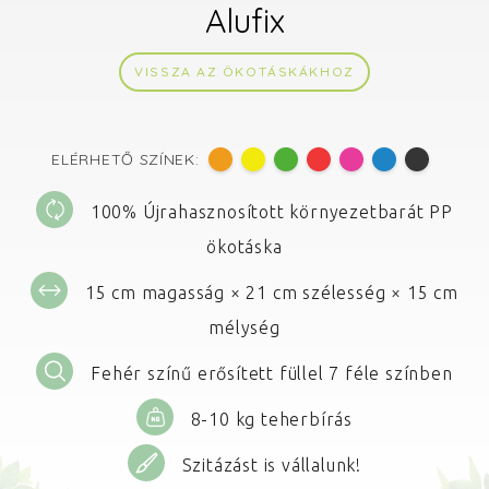
Alufix
VISSZA AZ ÖKOTÁSKÁKHOZ
ELÉRHETŐ SZÍNEK:
100% Újrahasznosított környezetbarát PP
ökotáska
15 cm magasság × 21 cm szélesség × 15 cm
mélység
Fehér színű erősített füllel 7 féle színben
8-10 kg teherbírás
Szitázást is vállalunk!