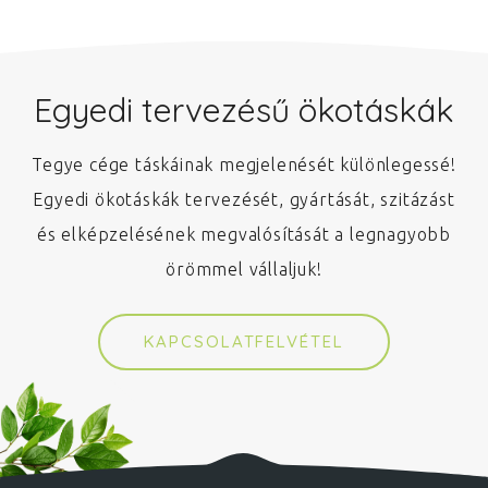
Egyedi tervezésű ökotáskák
Tegye cége táskáinak megjelenését különlegessé!
Egyedi ökotáskák tervezését, gyártását, szitázást
és elképzelésének megvalósítását a legnagyobb
örömmel vállaljuk!
KAPCSOLATFELVÉTEL