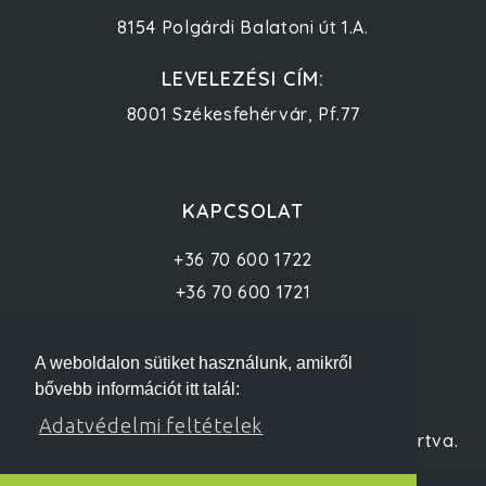
8154 Polgárdi Balatoni út 1.A.
LEVELEZÉSI CÍM:
8001 Székesfehérvár, Pf.77
KAPCSOLAT
+36 70 600 1722
+36 70 600 1721
info@baratunkafold.hu
A weboldalon sütiket használunk, amikről
bővebb információt itt talál:
Adatvédelmi feltételek
© 2012 baratunkafold.hu - Minden jog fenntartva.