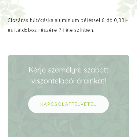
Cipzáras hűtőtáska alumínium béléssel 6 db 0,33l-
es italdoboz részére 7 féle színben.
Kérje személyre szabott
viszonteladói árainkat!
KAPCSOLATFELVÉTEL