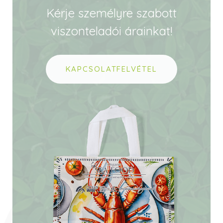
Kérje személyre szabott
viszonteladói árainkat!
KAPCSOLATFELVÉTEL