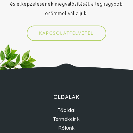
és elképzelésének megvalósítását a legnagyobb
örömmel vállaljuk!
KAPCSOLATFELVÉTEL
OLDALAK
Főoldal
Termékeink
Rólunk