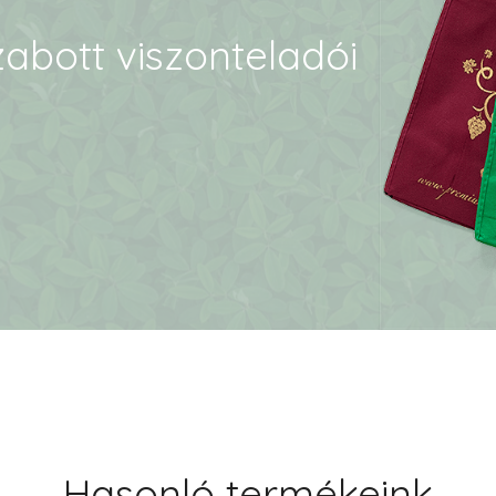
abott viszonteladói
Hasonló termékeink