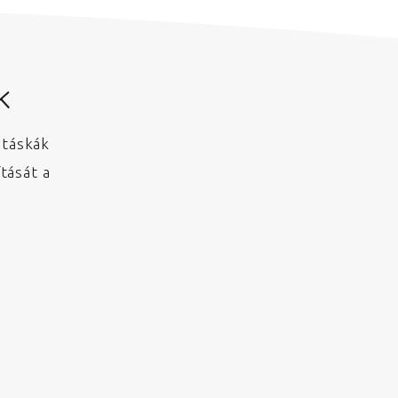
k
otáskák
tását a