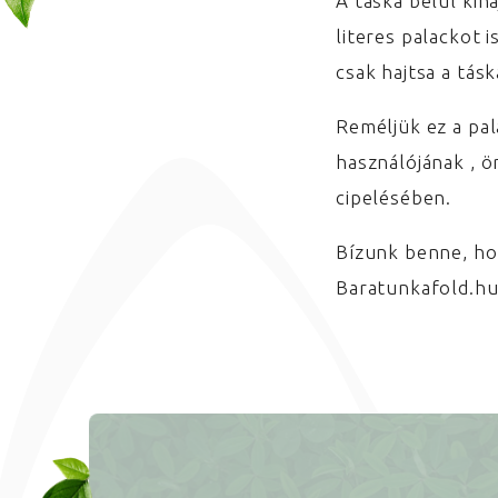
A táska belül kih
literes palackot 
csak hajtsa a tás
Reméljük ez a pa
használójának , ö
cipelésében.
Bízunk benne, ho
Baratunkafold.hu