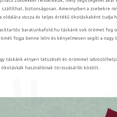
ajtható zsebekkel rendelkezik, mely segítségével akár 
is szállíthat, biztonságosan. Amennyiben a zsebekre n
ka oldalára vissza és teljes értékű ökotáskaként tudja h
lacktartós baratunkafold.hu táskánk sok örömet fog 
römét fogja benne lelni és kényelmesen segíti a nagy 
gy táskánk elnyeri tetszését és örömmel üdvözölhetj
 ökotáskák használóinak törzsvásárlói között.