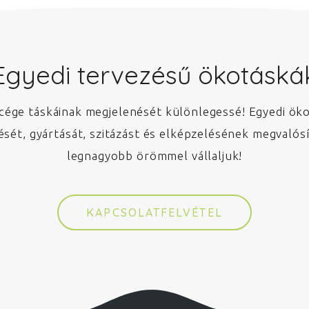
Egyedi tervezésű ökotáská
cége táskáinak megjelenését különlegessé! Egyedi ök
ését, gyártását, szitázást és elképzelésének megvalósí
legnagyobb örömmel vállaljuk!
KAPCSOLATFELVÉTEL