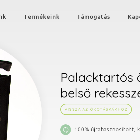
nk
Termékeink
Támogatás
Kap
Palacktartós 
belső rekessze
VISSZA AZ ÖKOTÁSKÁKHOZ
100% újrahasznosított, k