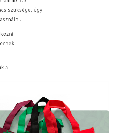
6 darab 1.5
incs szüksége, úgy
asználni.
okozni
terhek
ük a