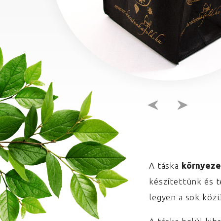
A táska
környeze
készítettünk és 
legyen a sok közü