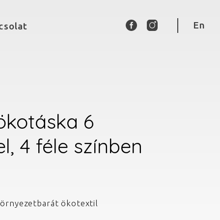
En
csolat
ökotáska 6
l, 4 féle színben
örnyezetbarát ökotextil