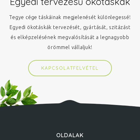
Egyedi tervezésű ökotáskák
Tegye cége táskáinak megjelenését különlegessé!
Egyedi ökotáskák tervezését, gyártását, szitázást
és elképzelésének megvalósítását a legnagyobb
örömmel vállaljuk!
KAPCSOLATFELVÉTEL
OLDALAK