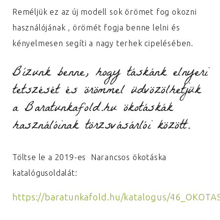
Reméljük ez az új modell sok örömet fog okozni
használójának , örömét fogja benne lelni és
kényelmesen segíti a nagy terhek cipelésében.
Bízunk benne, hogy táskánk elnyeri
tetszését és örömmel üdvözölhetjük
a Baratunkafold.hu ökotáskák
használóinak törzsvásárlói között.
Töltse le a 2019-es Narancsos ökotáska
katalógusoldalát:
https://baratunkafold.hu/katalogus/46_OKO