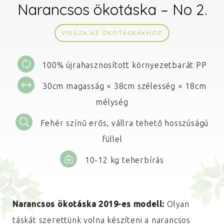
Narancsos ökotáska – No 2.
VISSZA AZ ÖKOTÁSKÁKHOZ
100% újrahasznosított környezetbarát PP
30cm magasság × 38cm szélesség × 18cm
mélység
Fehér színű erős, vállra tehető hosszúságú
füllel
10-12 kg teherbírás
Narancsos ökotáska 2019-es modell:
Olyan
táskát szerettünk volna készíteni a narancsos