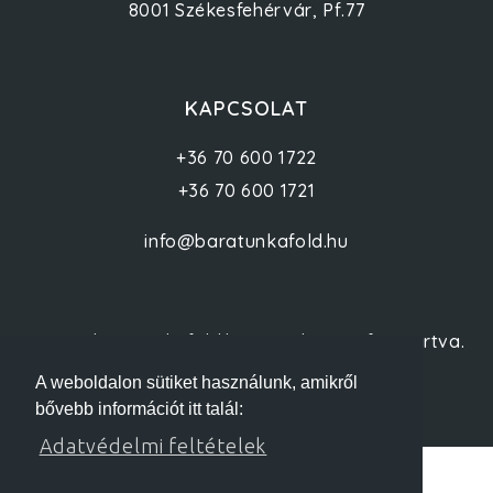
8001 Székesfehérvár, Pf.77
KAPCSOLAT
+36 70 600 1722
+36 70 600 1721
info@baratunkafold.hu
© 2012 baratunkafold.hu - Minden jog fenntartva.
A weboldalon sütiket használunk, amikről
bővebb információt itt talál:
Adatvédelmi feltételek